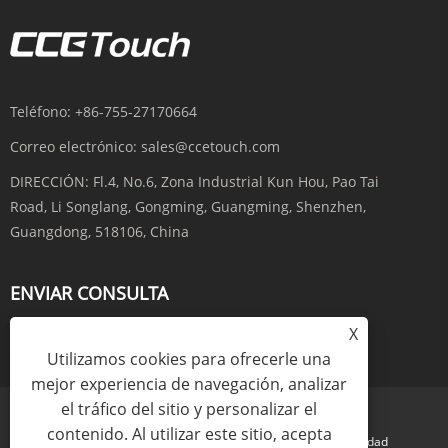
Teléfono:
+86-755-27170664
Correo electrónico:
sales@ccetouch.com
DIRECCIÓN:
Fl.4, No.6, Zona Industrial Kun Hou, Pao Tai
Road, Li Songlang, Gongming, Guangming, Shenzhen,
Guangdong, 518106, China
ENVIAR CONSULTA
X
CONSULTA AHORA
Utilizamos cookies para ofrecerle una
mejor experiencia de navegación, analizar
el tráfico del sitio y personalizar el
contenido. Al utilizar este sitio, acepta
Links
Sitemap
RSS
XML
política de privacidad