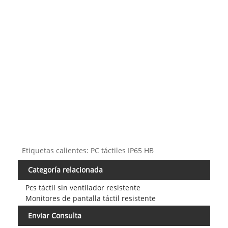
CTPC
V1
Etiquetas calientes: PC táctiles IP65 HB
Categoría relacionada
Pcs táctil sin ventilador resistente
Monitores de pantalla táctil resistente
Enviar Consulta